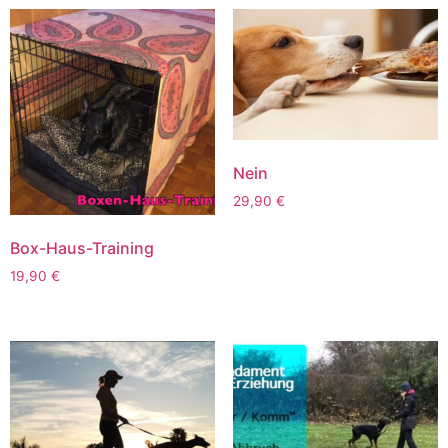
Nein
29,90
€
Box-Haus-Training
19,90
€