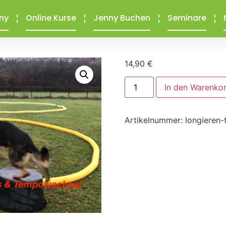
ny
Online Kurse
Jenny Buchen
Seminare
14,90
€
In den Warenko
Artikelnummer:
longieren-t